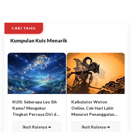
CARI TAHU
Kumpulan Kuis Menarik
KUIS: Seberapa Leo Sih
Kalkulator Weton
Kamu? Mengukur
Online, Cek Hari Lahir
Tingkat Percaya Diri dan
Menurut Penanggalan
Karisma
Jawa
Ikuti Kuisnya ➔
Ikuti Kuisnya ➔