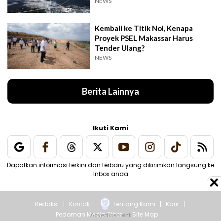
NEWS
Kembali ke Titik Nol, Kenapa
Proyek PSEL Makassar Harus
Tender Ulang?
NEWS
Berita Lainnya
Ikuti Kami
Dapatkan informasi terkini dan terbaru yang dikirimkan langsung ke
Inbox anda
Redaksi
Kontak
Tentang Kami
Karir
Pedoman Media Siber
Site Map