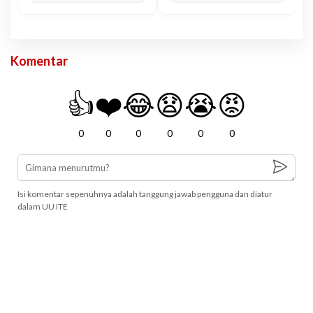
Komentar
👍
❤️
😂
😧
😭
😡
0
0
0
0
0
0
Isi komentar sepenuhnya adalah tanggung jawab pengguna dan diatur
dalam UU ITE