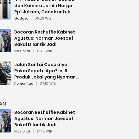
dan Kamera Jernih Harga
Rp1 Jutaan, Cocok untuk
Multitasking
Gadget
09:29 WIB
Bocoran Reshuffle Kabinet
Agustus: Norman Joesoef
Bakal Dilantik Jadi
Wamenhan RI
Nasional
17:49 WIB
Jalan Santai Cocoknya
Pakai Sepatu Apa? Ini 6
Produk Lokal yang Nyaman
Buat 17 Agustusan
Komunitas
07:10 WIB
HAN
Bocoran Reshuffle Kabinet
Agustus: Norman Joesoef
Bakal Dilantik Jadi
Wamenhan RI
Nasional
17:49 WIB