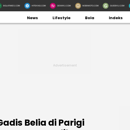
BOLATIMES.COM
HITEKNO.COM
DEWIKU.COM
MOBIMOTO.COM
GUIDEKU.COM
News
Lifestyle
Bola
Indeks
dis Belia di Parigi