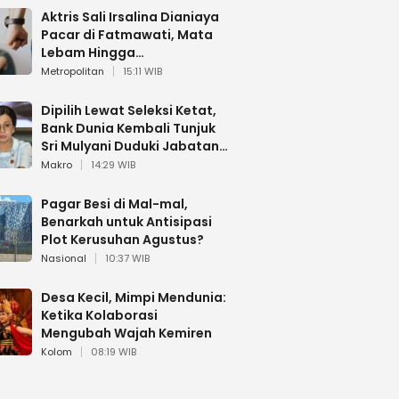
Aktris Sali Irsalina Dianiaya
Pacar di Fatmawati, Mata
Lebam Hingga
Diselamatkan Polantas
Metropolitan
15:11 WIB
Dipilih Lewat Seleksi Ketat,
Bank Dunia Kembali Tunjuk
Sri Mulyani Duduki Jabatan
Strategis
Makro
14:29 WIB
Pagar Besi di Mal-mal,
Benarkah untuk Antisipasi
Plot Kerusuhan Agustus?
Nasional
10:37 WIB
Desa Kecil, Mimpi Mendunia:
Ketika Kolaborasi
Mengubah Wajah Kemiren
Kolom
08:19 WIB