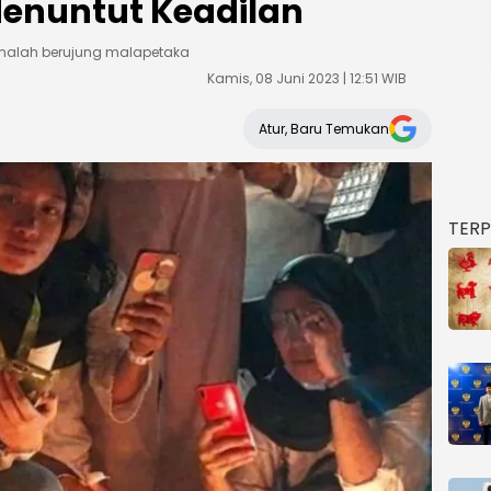
enuntut Keadilan
 malah berujung malapetaka
Kamis, 08 Juni 2023 | 12:51 WIB
Atur, Baru Temukan
TER