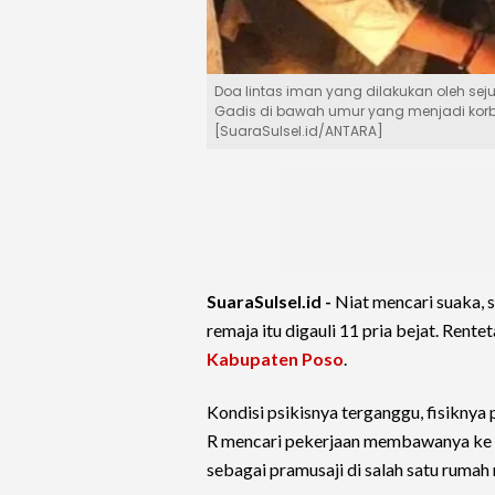
Doa lintas iman yang dilakukan oleh seju
Gadis di bawah umur yang menjadi korba
[SuaraSulsel.id/ANTARA]
SuaraSulsel.id -
Niat mencari suaka, 
remaja itu digauli 11 pria bejat. Rente
Kabupaten Poso
.
Kondisi psikisnya terganggu, fisiknya 
R mencari pekerjaan membawanya ke
sebagai pramusaji di salah satu rumah