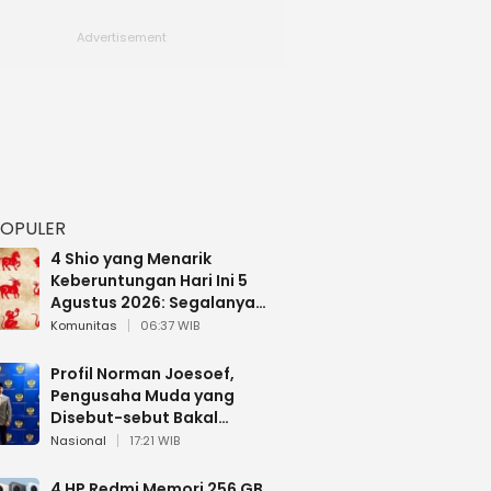
POPULER
4 Shio yang Menarik
Keberuntungan Hari Ini 5
Agustus 2026: Segalanya
Berjalan Lancar
Komunitas
06:37 WIB
Profil Norman Joesoef,
Pengusaha Muda yang
Disebut-sebut Bakal
Dilantik Jadi Wamenhan RI
Nasional
17:21 WIB
4 HP Redmi Memori 256 GB