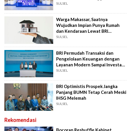
Fair
SULSEL
Warga Makassar, Saatnya
Wujudkan Impian Punya Rumah
dan Kendaraan Lewat BRI
Consumer Expo 2026
SULSEL
BRI Permudah Transaksi dan
Pengelolaan Keuangan dengan
Layanan Modern Sampai Investasi
Global
SULSEL
BRI Optimistis Prospek Jangka
Panjang BUMN Tetap Cerah Meski
IHSG Melemah
SULSEL
Rekomendasi
Bocoran Reshuffle Kabinet