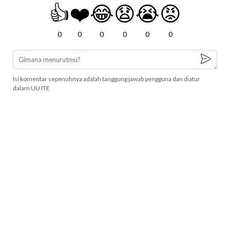
👍
❤️
😂
😧
😭
😡
0
0
0
0
0
0
Isi komentar sepenuhnya adalah tanggung jawab pengguna dan diatur
dalam UU ITE