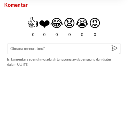
Komentar
👍
❤️
😂
😧
😭
😡
0
0
0
0
0
0
Isi komentar sepenuhnya adalah tanggung jawab pengguna dan diatur
dalam UU ITE