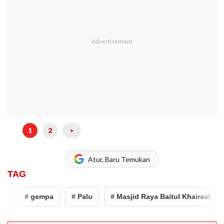
1
2
>
Atur, Baru Temukan
TAG
t
# gempa
# Palu
# Masjid Raya Baitul Khairaat