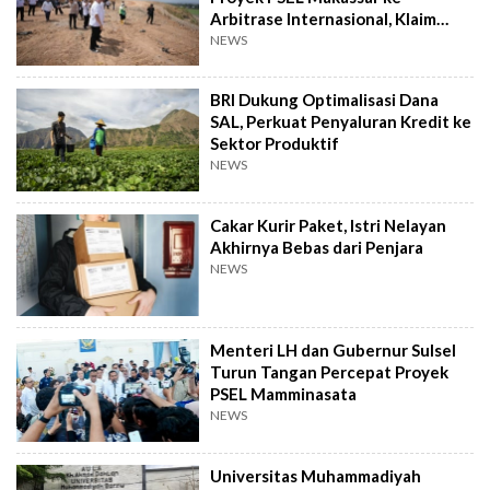
Arbitrase Internasional, Klaim
Rugi Rp2,4 T
NEWS
BRI Dukung Optimalisasi Dana
SAL, Perkuat Penyaluran Kredit ke
Sektor Produktif
NEWS
Cakar Kurir Paket, Istri Nelayan
Akhirnya Bebas dari Penjara
NEWS
Menteri LH dan Gubernur Sulsel
Turun Tangan Percepat Proyek
PSEL Mamminasata
NEWS
Universitas Muhammadiyah