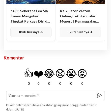
KUIS: Seberapa Leo Sih
Kalkulator Weton
Kamu? Mengukur
Online, Cek Hari Lahir
Tingkat Percaya Diri dan
Menurut Penanggalan
Karisma
Jawa
Ikuti Kuisnya ➔
Ikuti Kuisnya ➔
Komentar
👍
❤️
😂
😧
😭
😡
0
0
0
0
0
0
Isi komentar sepenuhnya adalah tanggung jawab pengguna dan diatur
dalam UU ITE