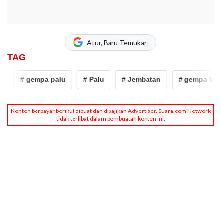
Atur, Baru Temukan
TAG
# gempa palu
# Palu
# Jembatan
# gempa bumi