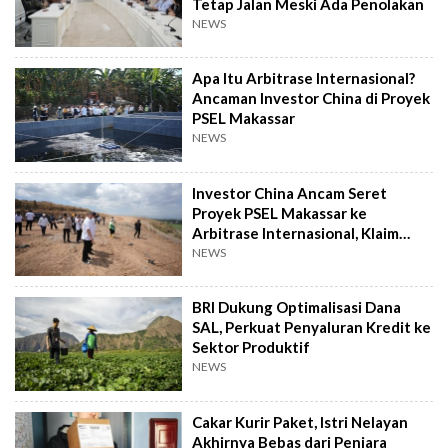
Tetap Jalan Meski Ada Penolakan
NEWS
Apa Itu Arbitrase Internasional?
Ancaman Investor China di Proyek
PSEL Makassar
NEWS
Investor China Ancam Seret
Proyek PSEL Makassar ke
Arbitrase Internasional, Klaim
Rugi Rp2,4 T
NEWS
BRI Dukung Optimalisasi Dana
SAL, Perkuat Penyaluran Kredit ke
Sektor Produktif
NEWS
Cakar Kurir Paket, Istri Nelayan
Akhirnya Bebas dari Penjara