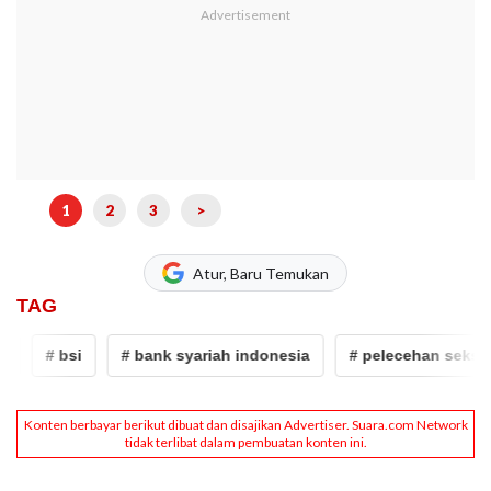
1
2
3
>
Atur, Baru Temukan
TAG
# bsi
# bank syariah indonesia
# pelecehan seksual