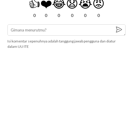
👍
❤️
😂
😧
😭
😡
0
0
0
0
0
0
Isi komentar sepenuhnya adalah tanggung jawab pengguna dan diatur
dalam UU ITE