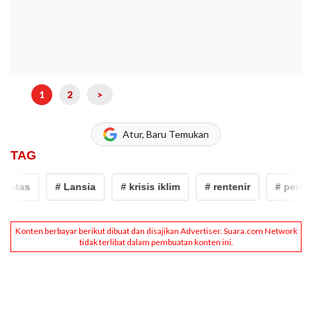
1
2
>
Atur, Baru Temukan
TAG
itas
# Lansia
# krisis iklim
# rentenir
# perempu