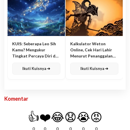
KUIS: Seberapa Leo Sih
Kalkulator Weton
Kamu? Mengukur
Online, Cek Hari Lahir
Tingkat Percaya Diri dan
Menurut Penanggalan
Karisma
Jawa
Ikuti Kuisnya ➔
Ikuti Kuisnya ➔
Komentar
👍
❤️
😂
😧
😭
😡
0
0
0
0
0
0