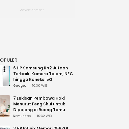
POPULER
6 HP Samsung Rp2 Jutaan
Terbaik: Kamera Tajam, NFC
hingga Koneksi 5G
Gadget
10:30 WIB
7 Lukisan Pembawa Hoki
Menurut Feng Shui untuk
Dipajang di Ruang Tamu
Komunitas
10:32 WIB
3 HP Infinix Memori 256 GB