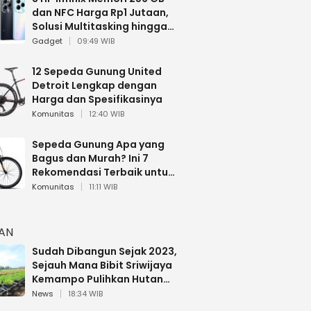
dan NFC Harga Rp1 Jutaan,
Solusi Multitasking hingga
Gaming
Gadget
09:49 WIB
12 Sepeda Gunung United
Detroit Lengkap dengan
Harga dan Spesifikasinya
Komunitas
12:40 WIB
Sepeda Gunung Apa yang
Bagus dan Murah? Ini 7
Rekomendasi Terbaik untuk
Pemula
Komunitas
11:11 WIB
HAN
Sudah Dibangun Sejak 2023,
Sejauh Mana Bibit Sriwijaya
Kemampo Pulihkan Hutan
Sumsel?
News
18:34 WIB