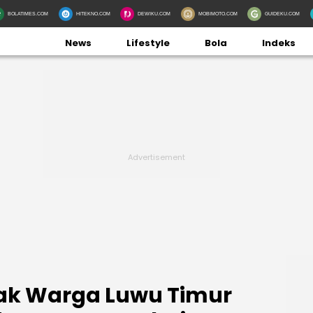
BOLATIMES.COM
HITEKNO.COM
DEWIKU.COM
MOBIMOTO.COM
GUIDEKU.COM
News
Lifestyle
Bola
Indeks
jak Warga Luwu Timur