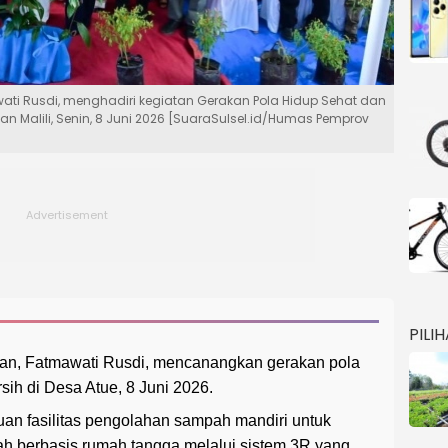
wati Rusdi, menghadiri kegiatan Gerakan Pola Hidup Sehat dan
an Malili, Senin, 8 Juni 2026 [SuaraSulsel.id/Humas Pemprov
PILI
tan, Fatmawati Rusdi, mencanangkan gerakan pola
sih di Desa Atue, 8 Juni 2026.
an fasilitas pengolahan sampah mandiri untuk
 berbasis rumah tangga melalui sistem 3R yang