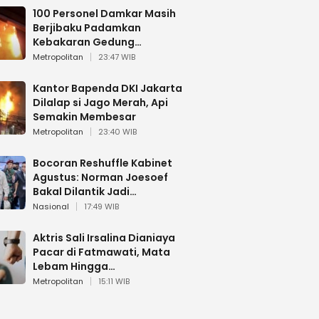
100 Personel Damkar Masih
Berjibaku Padamkan
Kebakaran Gedung
Bapenda DKI
Metropolitan
23:47 WIB
Kantor Bapenda DKI Jakarta
Dilalap si Jago Merah, Api
Semakin Membesar
Metropolitan
23:40 WIB
Bocoran Reshuffle Kabinet
Agustus: Norman Joesoef
Bakal Dilantik Jadi
Wamenhan RI
Nasional
17:49 WIB
Aktris Sali Irsalina Dianiaya
Pacar di Fatmawati, Mata
Lebam Hingga
Diselamatkan Polantas
Metropolitan
15:11 WIB