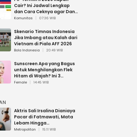
Cair? Ini Jadwal Lengkap
dan Cara Ceknya agar Dana
Tidak Hangus!
Komunitas
07:36 WIB
Skenario Timnas Indonesia
Jika Imbang atau Kalah dari
Vietnam di Piala AFF 2026
Bola Indonesia
20:49 WIB
Sunscreen Apa yang Bagus
untuk Menghilangkan Flek
Hitam di Wajah? Ini 3
Rekomendasi sesuai Review
Female
14:45 WIB
HAN
Aktris Sali Irsalina Dianiaya
Pacar di Fatmawati, Mata
Lebam Hingga
Diselamatkan Polantas
Metropolitan
15:11 WIB