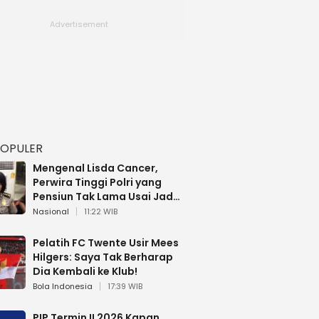
POPULER
Mengenal Lisda Cancer,
Perwira Tinggi Polri yang
Pensiun Tak Lama Usai Jadi
Brigjen
Nasional
11:22 WIB
Pelatih FC Twente Usir Mees
Hilgers: Saya Tak Berharap
Dia Kembali ke Klub!
Bola Indonesia
17:39 WIB
PIP Termin II 2026 Kapan