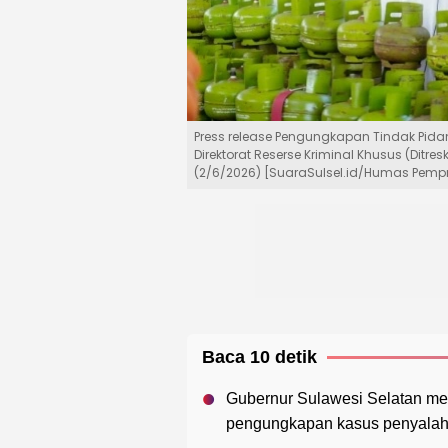
Press release Pengungkapan Tindak Pid
Direktorat Reserse Kriminal Khusus (Ditr
(2/6/2026) [SuaraSulsel.id/Humas Pempr
Baca 10 detik
Gubernur Sulawesi Selatan men
pengungkapan kasus penyalahg