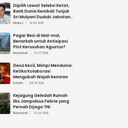
Dipilih Lewat Seleksi Ketat,
Bank Dunia Kembali Tunjuk
Sri Mulyani Duduki Jabatan
Strategis
Makro
14:29 WIB
Pagar Besi di Mal-mal,
Benarkah untuk Antisipasi
Plot Kerusuhan Agustus?
Nasional
10:37 WIB
Desa Kecil, Mimpi Mendunia:
Ketika Kolaborasi
Mengubah Wajah Kemiren
Kolom
08:19 WIB
Kejagung Geledah Rumah
Eks Jampidsus Febrie yang
Pernah Dijaga TNI
Nasional
13:26 WIB