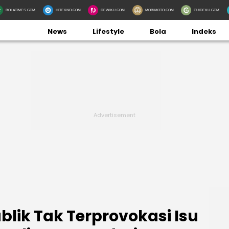
BOLATIMES.COM
HITEKNO.COM
DEWIKU.COM
MOBIMOTO.COM
GUIDEKU.COM
News
Lifestyle
Bola
Indeks
lik Tak Terprovokasi Isu