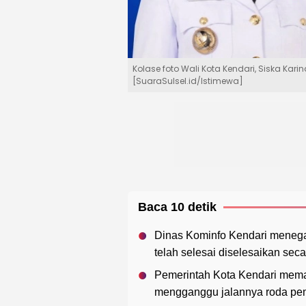
Kolase foto Wali Kota Kendari, Siska Kar
[SuaraSulsel.id/Istimewa]
Baca 10 detik
Dinas Kominfo Kendari menega
telah selesai diselesaikan sec
Pemerintah Kota Kendari memas
mengganggu jalannya roda peme