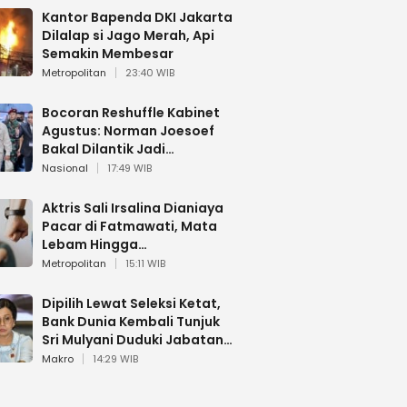
Kantor Bapenda DKI Jakarta
Dilalap si Jago Merah, Api
Semakin Membesar
Metropolitan
23:40 WIB
Bocoran Reshuffle Kabinet
Agustus: Norman Joesoef
Bakal Dilantik Jadi
Wamenhan RI
Nasional
17:49 WIB
Aktris Sali Irsalina Dianiaya
Pacar di Fatmawati, Mata
Lebam Hingga
Diselamatkan Polantas
Metropolitan
15:11 WIB
Dipilih Lewat Seleksi Ketat,
Bank Dunia Kembali Tunjuk
Sri Mulyani Duduki Jabatan
Strategis
Makro
14:29 WIB