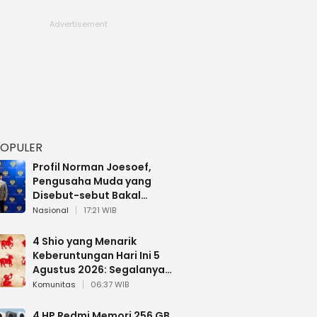
POPULER
Profil Norman Joesoef,
Pengusaha Muda yang
Disebut-sebut Bakal
Dilantik Jadi Wamenhan RI
Nasional
17:21 WIB
4 Shio yang Menarik
Keberuntungan Hari Ini 5
Agustus 2026: Segalanya
Berjalan Lancar
Komunitas
06:37 WIB
4 HP Redmi Memori 256 GB