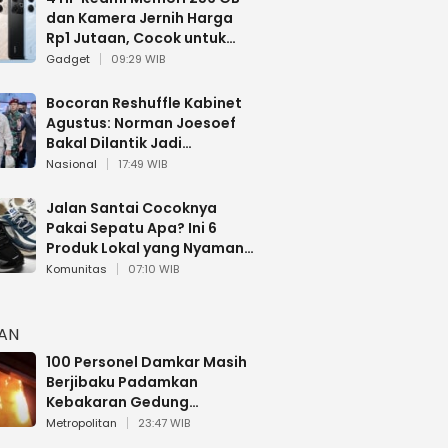
dan Kamera Jernih Harga
Rp1 Jutaan, Cocok untuk
Multitasking
Gadget
09:29 WIB
Bocoran Reshuffle Kabinet
Agustus: Norman Joesoef
Bakal Dilantik Jadi
Wamenhan RI
Nasional
17:49 WIB
Jalan Santai Cocoknya
Pakai Sepatu Apa? Ini 6
Produk Lokal yang Nyaman
Buat 17 Agustusan
Komunitas
07:10 WIB
HAN
100 Personel Damkar Masih
Berjibaku Padamkan
Kebakaran Gedung
Bapenda DKI
Metropolitan
23:47 WIB