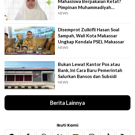
Mahasiswa Berpakaian Ketat?
Pimpinan Muhammadiyah
Investigasi
NEWS
Disemprot Zulkifli Hasan Soal
Sampah, Wali Kota Makassar
Ungkap Kendala PSEL Makassar
NEWS
Bukan Lewat Kantor Pos atau
Bank, Ini Cara Baru Pemerintah
Salurkan Bansos dan Subsidi
NEWS
Berita Lainnya
Ikuti Kami