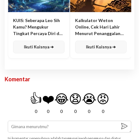
KUIS: Seberapa Leo Sih
Kalkulator Weton
Kamu? Mengukur
Online, Cek Hari Lahir
Tingkat Percaya Diri dan
Menurut Penanggalan
Karisma
Jawa
Ikuti Kuisnya ➔
Ikuti Kuisnya ➔
Komentar
👍
❤️
😂
😧
😭
😡
0
0
0
0
0
0
Isi komentar sepenuhnya adalah tanggung jawab pengguna dan diatur