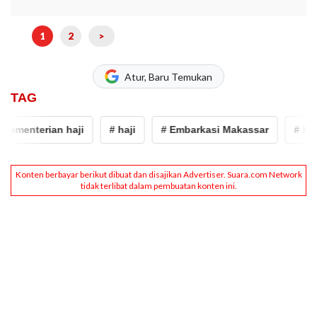
1
2
>
Atur, Baru Temukan
TAG
kementerian haji
# haji
# Embarkasi Makassar
# keme