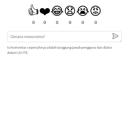
👍
❤️
😂
😧
😭
😡
0
0
0
0
0
0
Isi komentar sepenuhnya adalah tanggung jawab pengguna dan diatur
dalam UU ITE