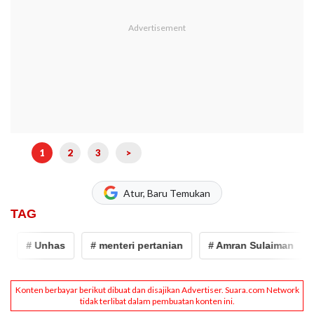
1
2
3
>
Atur, Baru Temukan
TAG
# Unhas
# menteri pertanian
# Amran Sulaiman