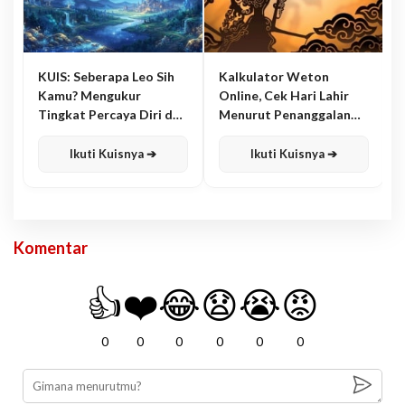
KUIS: Seberapa Leo Sih
Kalkulator Weton
Kamu? Mengukur
Online, Cek Hari Lahir
Tingkat Percaya Diri dan
Menurut Penanggalan
Karisma
Jawa
Ikuti Kuisnya ➔
Ikuti Kuisnya ➔
Komentar
👍
❤️
😂
😧
😭
😡
0
0
0
0
0
0