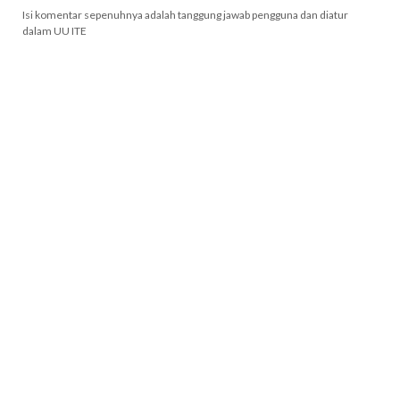
Isi komentar sepenuhnya adalah tanggung jawab pengguna dan diatur
dalam UU ITE