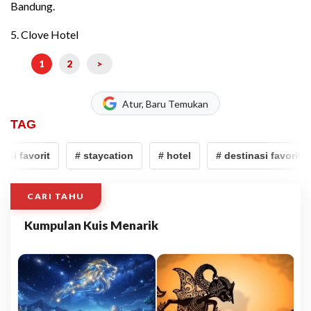
Bandung.
5. Clove Hotel
1
2
>
Atur, Baru Temukan
TAG
si favorit
# staycation
# hotel
# destinasi favorit
CARI TAHU
Kumpulan Kuis Menarik