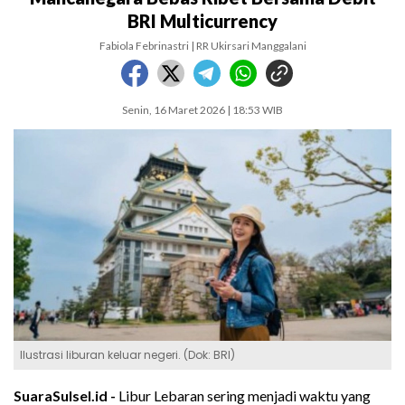
BRI Multicurrency
Fabiola Febrinastri | RR Ukirsari Manggalani
Senin, 16 Maret 2026 | 18:53 WIB
Ilustrasi liburan keluar negeri. (Dok: BRI)
SuaraSulsel.id -
Libur Lebaran sering menjadi waktu yang