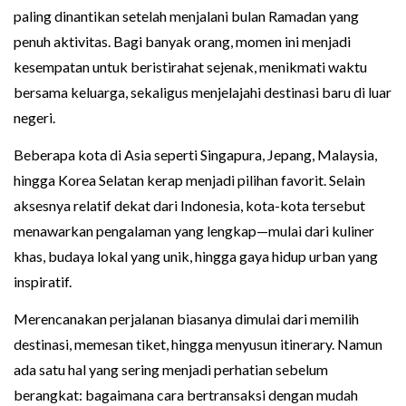
paling dinantikan setelah menjalani bulan Ramadan yang
penuh aktivitas. Bagi banyak orang, momen ini menjadi
kesempatan untuk beristirahat sejenak, menikmati waktu
bersama keluarga, sekaligus menjelajahi destinasi baru di luar
negeri.
Beberapa kota di Asia seperti Singapura, Jepang, Malaysia,
hingga Korea Selatan kerap menjadi pilihan favorit. Selain
aksesnya relatif dekat dari Indonesia, kota-kota tersebut
menawarkan pengalaman yang lengkap—mulai dari kuliner
khas, budaya lokal yang unik, hingga gaya hidup urban yang
inspiratif.
Merencanakan perjalanan biasanya dimulai dari memilih
destinasi, memesan tiket, hingga menyusun itinerary. Namun
ada satu hal yang sering menjadi perhatian sebelum
berangkat: bagaimana cara bertransaksi dengan mudah