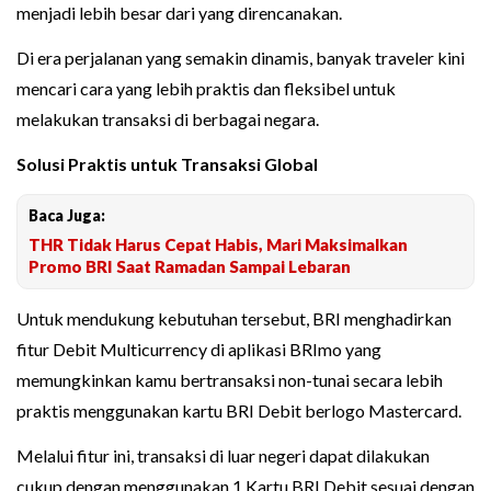
menjadi lebih besar dari yang direncanakan.
Di era perjalanan yang semakin dinamis, banyak traveler kini
mencari cara yang lebih praktis dan fleksibel untuk
melakukan transaksi di berbagai negara.
Solusi Praktis untuk Transaksi Global
Baca Juga:
THR Tidak Harus Cepat Habis, Mari Maksimalkan
Promo BRI Saat Ramadan Sampai Lebaran
Untuk mendukung kebutuhan tersebut, BRI menghadirkan
fitur Debit Multicurrency di aplikasi BRImo yang
memungkinkan kamu bertransaksi non-tunai secara lebih
praktis menggunakan kartu BRI Debit berlogo Mastercard.
Melalui fitur ini, transaksi di luar negeri dapat dilakukan
cukup dengan menggunakan 1 Kartu BRI Debit sesuai dengan