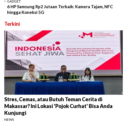
GADGET
6 HP Samsung Rp2 Jutaan Terbaik: Kamera Tajam, NFC
hingga Koneksi 5G
Terkini
Stres, Cemas, atau Butuh Teman Cerita di
Makassar? Ini Lokasi 'Pojok Curhat' Bisa Anda
Kunjungi
NEWS