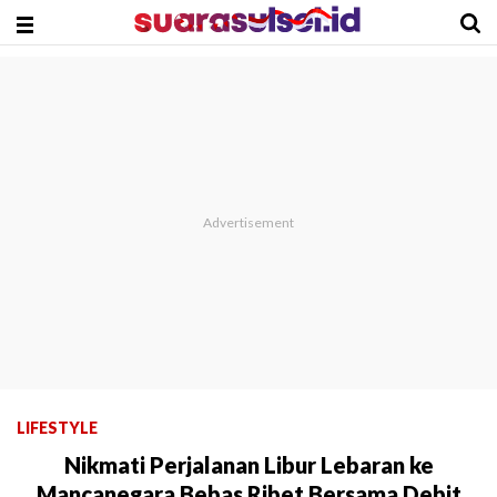
LIFESTYLE
Nikmati Perjalanan Libur Lebaran ke
Mancanegara Bebas Ribet Bersama Debit