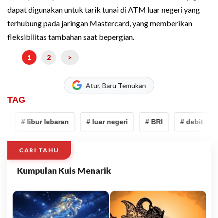
dapat digunakan untuk tarik tunai di ATM luar negeri yang
terhubung pada jaringan Mastercard, yang memberikan
fleksibilitas tambahan saat bepergian.
1
2
>
Atur, Baru Temukan
TAG
# libur lebaran
# luar negeri
# BRI
# debit
#
CARI TAHU
Kumpulan Kuis Menarik