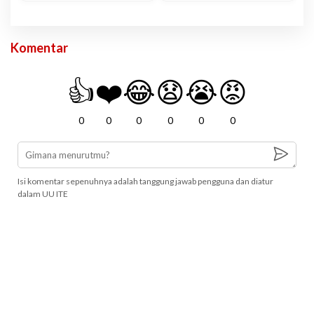
Komentar
👍
❤️
😂
😧
😭
😡
0
0
0
0
0
0
Isi komentar sepenuhnya adalah tanggung jawab pengguna dan diatur
dalam UU ITE