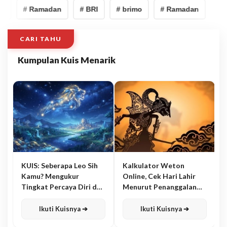
o
# Ramadan
# BRI
# brimo
# Ramadan
CARI TAHU
Kumpulan Kuis Menarik
KUIS: Seberapa Leo Sih
Kalkulator Weton
Kamu? Mengukur
Online, Cek Hari Lahir
Tingkat Percaya Diri dan
Menurut Penanggalan
Karisma
Jawa
Ikuti Kuisnya ➔
Ikuti Kuisnya ➔