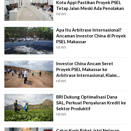
Kota Appi Pastikan Proyek PSEL
Tetap Jalan Meski Ada Penolakan
NEWS
Apa Itu Arbitrase Internasional?
Ancaman Investor China di Proyek
PSEL Makassar
NEWS
Investor China Ancam Seret
Proyek PSEL Makassar ke
Arbitrase Internasional, Klaim
Rugi Rp2,4 T
NEWS
BRI Dukung Optimalisasi Dana
SAL, Perkuat Penyaluran Kredit ke
Sektor Produktif
NEWS
Cakar Kurir Paket, Istri Nelayan