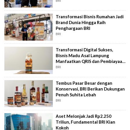
BRI
BRI
Transformasi Bisnis Rumahan Jadi
Brand Dunia Hingga Raih
Penghargaan BRI
BRI
Transformasi Digital Sukses,
Bisnis Madu Asal Lampung
Manfaatkan QRIS dan Pembiayaan
BRI
BRI
Tembus Pasar Besar dengan
Konservasi, BRI Berikan Dukungan
Penuh Suhita Lebah
BRI
Aset Melonjak Jadi Rp2.250
Triliun, Fundamental BRI Kian
Kokoh