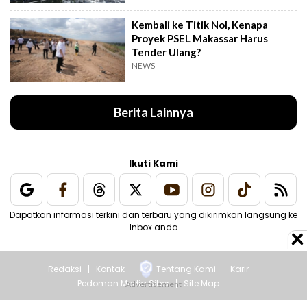
Kembali ke Titik Nol, Kenapa
Proyek PSEL Makassar Harus
Tender Ulang?
NEWS
Berita Lainnya
Ikuti Kami
Dapatkan informasi terkini dan terbaru yang dikirimkan langsung ke
Inbox anda
Redaksi
Kontak
Tentang Kami
Karir
Pedoman Media Siber
Site Map