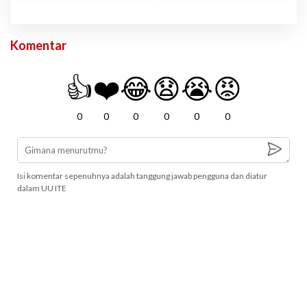
Komentar
👍
❤️
😂
😧
😭
😡
0
0
0
0
0
0
Isi komentar sepenuhnya adalah tanggung jawab pengguna dan diatur
dalam UU ITE