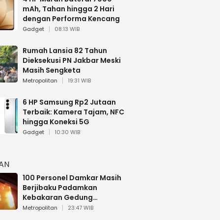
mAh, Tahan hingga 2 Hari
dengan Performa Kencang
Gadget
08:13 WIB
Rumah Lansia 82 Tahun
Dieksekusi PN Jakbar Meski
Masih Sengketa
Metropolitan
19:31 WIB
6 HP Samsung Rp2 Jutaan
Terbaik: Kamera Tajam, NFC
hingga Koneksi 5G
Gadget
10:30 WIB
HAN
100 Personel Damkar Masih
Berjibaku Padamkan
Kebakaran Gedung
Bapenda DKI
Metropolitan
23:47 WIB