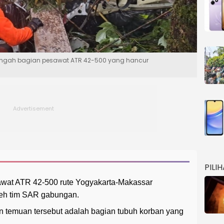
engah bagian pesawat ATR 42-500 yang hancur
PILI
awat ATR 42-500 rute Yogyakarta-Makassar
leh tim SAR gabungan.
temuan tersebut adalah bagian tubuh korban yang
.