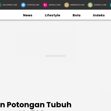
BOLATIMES.COM
HITEKNO.COM
DEWIKU.COM
MOBIMOTO.COM
GUIDEKU.COM
News
Lifestyle
Bola
Indeks
n Potongan Tubuh