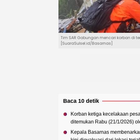
Tim SAR Gabungan mencari korban di t
[SuaraSulsel.id/Basarnas]
Baca 10 detik
Korban ketiga kecelakaan pes
ditemukan Rabu (21/1/2026) o
Kepala Basarnas membenarkan 
kini dievakuasi dari lokasi terjal