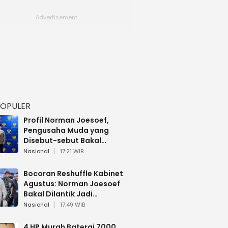
POPULER
Profil Norman Joesoef,
Pengusaha Muda yang
Disebut-sebut Bakal
Dilantik Jadi Wamenhan RI
Nasional
17:21 WIB
Bocoran Reshuffle Kabinet
Agustus: Norman Joesoef
Bakal Dilantik Jadi
Wamenhan RI
Nasional
17:49 WIB
4 HP Murah Baterai 7000