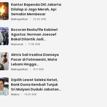
Kantor Bapenda DKI Jakarta
Dilalap si Jago Merah, Api
Semakin Membesar
Metropolitan
23:40 WIB
Bocoran Reshuffle Kabinet
Agustus: Norman Joesoef
Bakal Dilantik Jadi
Wamenhan RI
Nasional
17:49 WIB
Aktris Sali Irsalina Dianiaya
Pacar di Fatmawati, Mata
Lebam Hingga
Diselamatkan Polantas
Metropolitan
15:11 WIB
Dipilih Lewat Seleksi Ketat,
Bank Dunia Kembali Tunjuk
Sri Mulyani Duduki Jabatan
Strategis
Makro
14:29 WIB