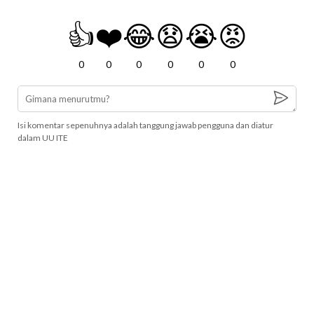
👍
❤️
😂
😧
😭
😡
0
0
0
0
0
0
Isi komentar sepenuhnya adalah tanggung jawab pengguna dan diatur
dalam UU ITE