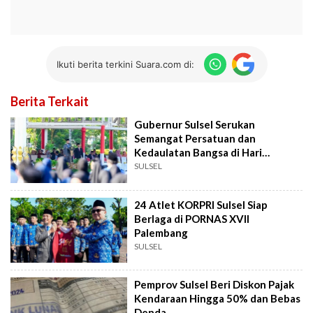
Ikuti berita terkini Suara.com di:
Berita Terkait
Gubernur Sulsel Serukan
Semangat Persatuan dan
Kedaulatan Bangsa di Hari
Kesaktian Pancasila
SULSEL
24 Atlet KORPRI Sulsel Siap
Berlaga di PORNAS XVII
Palembang
SULSEL
Pemprov Sulsel Beri Diskon Pajak
Kendaraan Hingga 50% dan Bebas
Denda