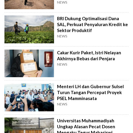
Rugi Rp2,4 T
NEWS
BRI Dukung Optimalisasi Dana
SAL, Perkuat Penyaluran Kredit ke
Sektor Produktif
NEWS
Cakar Kurir Paket, Istri Nelayan
Akhirnya Bebas dari Penjara
NEWS
Menteri LH dan Gubernur Sulsel
Turun Tangan Percepat Proyek
PSEL Mamminasata
NEWS
Universitas Muhammadiyah
Ungkap Alasan Pecat Dosen
Mengaku Tegur Mahasiswi