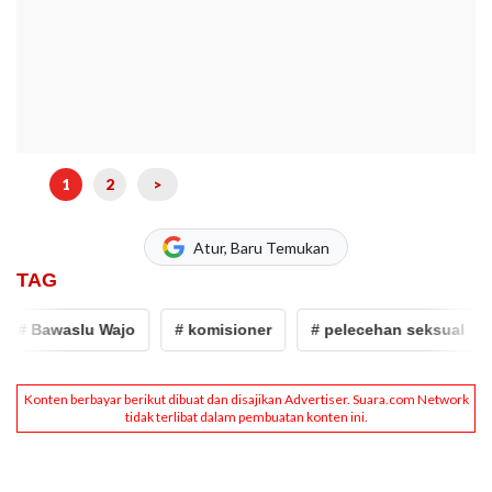
1
2
>
Atur, Baru Temukan
TAG
# Bawaslu Wajo
# komisioner
# pelecehan seksual