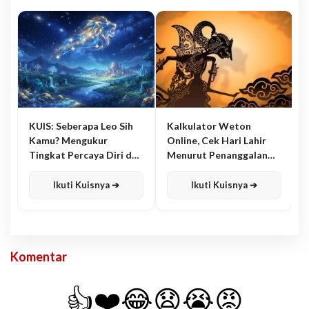
KUIS: Seberapa Leo Sih
Kalkulator Weton
Kamu? Mengukur
Online, Cek Hari Lahir
Tingkat Percaya Diri dan
Menurut Penanggalan
Karisma
Jawa
Ikuti Kuisnya ➔
Ikuti Kuisnya ➔
Komentar
👍
❤️
😂
😧
😭
😡