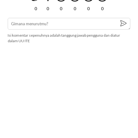
0
0
0
0
0
0
Isi komentar sepenuhnya adalah tanggung jawab pengguna dan diatur
dalam UU ITE