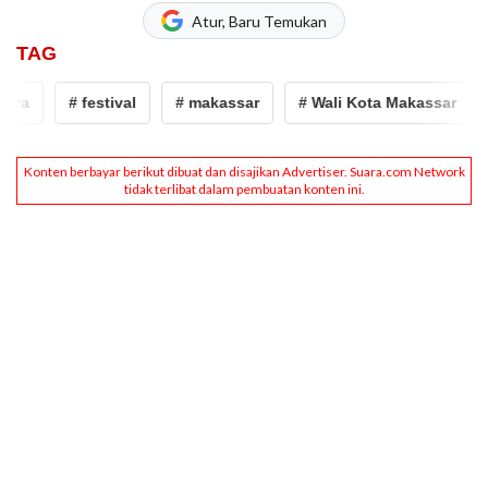
Atur, Baru Temukan
TAG
ra
# festival
# makassar
# Wali Kota Makassar