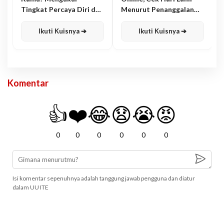
Tingkat Percaya Diri dan
Menurut Penanggalan
Karisma
Jawa
Ikuti Kuisnya ➔
Ikuti Kuisnya ➔
Komentar
👍
❤️
😂
😧
😭
😡
0
0
0
0
0
0
Isi komentar sepenuhnya adalah tanggung jawab pengguna dan diatur
dalam UU ITE