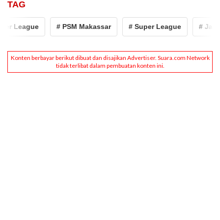
TAG
er League
# PSM Makassar
# Super League
# Jadwa