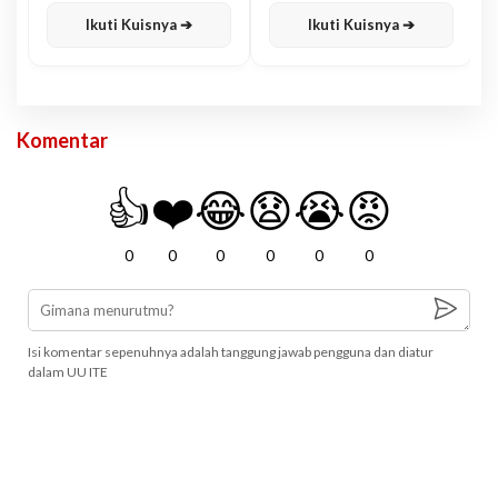
Ikuti Kuisnya ➔
Ikuti Kuisnya ➔
Komentar
👍
❤️
😂
😧
😭
😡
0
0
0
0
0
0
Isi komentar sepenuhnya adalah tanggung jawab pengguna dan diatur
dalam UU ITE