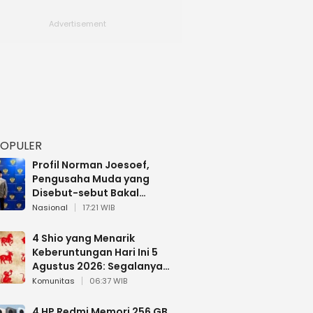
POPULER
Profil Norman Joesoef,
Pengusaha Muda yang
Disebut-sebut Bakal
Dilantik Jadi Wamenhan RI
Nasional
17:21 WIB
4 Shio yang Menarik
Keberuntungan Hari Ini 5
Agustus 2026: Segalanya
Berjalan Lancar
Komunitas
06:37 WIB
4 HP Redmi Memori 256 GB