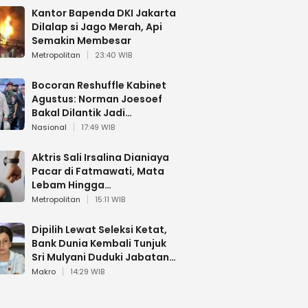
Kantor Bapenda DKI Jakarta
Dilalap si Jago Merah, Api
Semakin Membesar
Metropolitan
23:40 WIB
Bocoran Reshuffle Kabinet
Agustus: Norman Joesoef
Bakal Dilantik Jadi
Wamenhan RI
Nasional
17:49 WIB
Aktris Sali Irsalina Dianiaya
Pacar di Fatmawati, Mata
Lebam Hingga
Diselamatkan Polantas
Metropolitan
15:11 WIB
Dipilih Lewat Seleksi Ketat,
Bank Dunia Kembali Tunjuk
Sri Mulyani Duduki Jabatan
Strategis
Makro
14:29 WIB