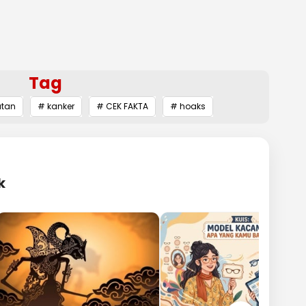
Tag
atan
# kanker
# CEK FAKTA
# hoaks
k