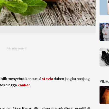
 publik menyebut konsumsi
stevia
dalam jangka panjang
PILI
tes hingga
kanker
.
rwulan, Guru Besar IPB University sekaligus peneliti di