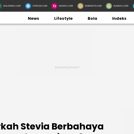
BOLATIMES.COM
HITEKNO.COM
DEWIKU.COM
MOBIMOTO.COM
GUIDEKU.COM
News
Lifestyle
Bola
Indeks
rkah Stevia Berbahaya