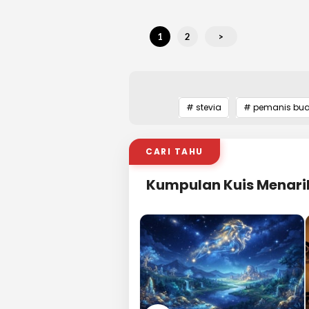
1
2
>
# stevia
# pemanis bu
CARI TAHU
Kumpulan Kuis Menari