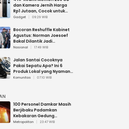
dan Kamera Jernih Harga
Rp1 Jutaan, Cocok untuk
Multitasking
Gadget
09:29 WIB
Bocoran Reshuffle Kabinet
Agustus: Norman Joesoef
Bakal Dilantik Jadi
Wamenhan RI
Nasional
17:49 WIB
Jalan Santai Cocoknya
Pakai Sepatu Apa? Ini 6
Produk Lokal yang Nyaman
Buat 17 Agustusan
Komunitas
07:10 WIB
HAN
100 Personel Damkar Masih
Berjibaku Padamkan
Kebakaran Gedung
Bapenda DKI
Metropolitan
23:47 WIB