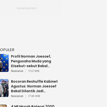
POPULER
Profil Norman Joesoef,
Pengusaha Muda yang
Disebut-sebut Bakal
Dilantik Jadi Wamenhan RI
Nasional
17:21 WIB
Bocoran Reshuffle Kabinet
Agustus: Norman Joesoef
Bakal Dilantik Jadi
Wamenhan RI
Nasional
17:49 WIB
4 HP Murah Baterai 7000