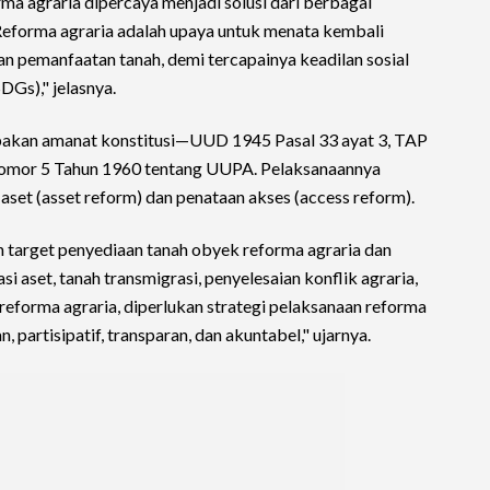
orma agraria dipercaya menjadi solusi dari berbagai
Reforma agraria adalah upaya untuk menata kembali
an pemanfaatan tanah, demi tercapainya keadilan sosial
DGs)," jelasnya.
pakan amanat konstitusi—UUD 1945 Pasal 33 ayat 3, TAP
mor 5 Tahun 1960 tentang UUPA. Pelaksanaannya
set (asset reform) dan penataan akses (access reform).
target penyediaan tanah obyek reforma agraria dan
asi aset, tanah transmigrasi, penyelesaian konflik agraria,
forma agraria, diperlukan strategi pelaksanaan reforma
, partisipatif, transparan, dan akuntabel," ujarnya.