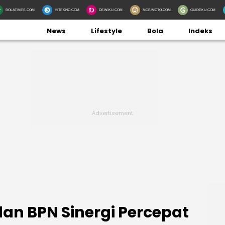
BOLATIMES.COM
HITEKNO.COM
DEWIKU.COM
MOBIMOTO.COM
GUIDEKU.COM
News
Lifestyle
Bola
Indeks
dan BPN Sinergi Percepat