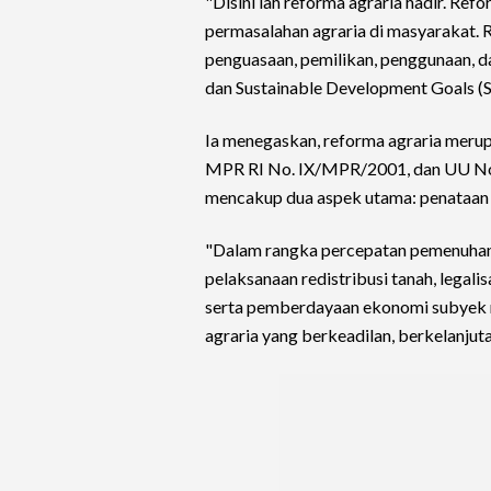
"Disini lah reforma agraria hadir. Ref
permasalahan agraria di masyarakat. 
penguasaan, pemilikan, penggunaan, d
dan Sustainable Development Goals (S
Ia menegaskan, reforma agraria meru
MPR RI No. IX/MPR/2001, dan UU No
mencakup dua aspek utama: penataan a
"Dalam rangka percepatan pemenuhan 
pelaksanaan redistribusi tanah, legalis
serta pemberdayaan ekonomi subyek re
agraria yang berkeadilan, berkelanjutan