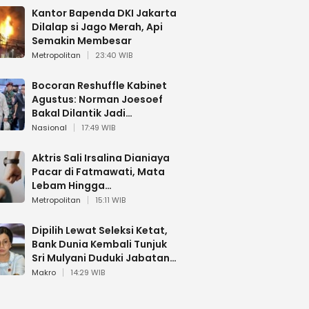
Kantor Bapenda DKI Jakarta
Dilalap si Jago Merah, Api
Semakin Membesar
Metropolitan
23:40 WIB
Bocoran Reshuffle Kabinet
Agustus: Norman Joesoef
Bakal Dilantik Jadi
Wamenhan RI
Nasional
17:49 WIB
Aktris Sali Irsalina Dianiaya
Pacar di Fatmawati, Mata
Lebam Hingga
Diselamatkan Polantas
Metropolitan
15:11 WIB
Dipilih Lewat Seleksi Ketat,
Bank Dunia Kembali Tunjuk
Sri Mulyani Duduki Jabatan
Strategis
Makro
14:29 WIB