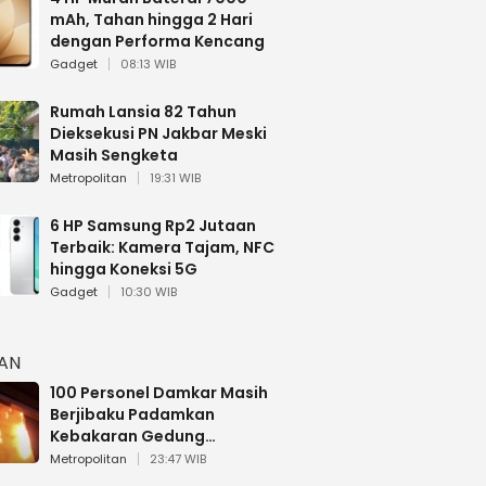
mAh, Tahan hingga 2 Hari
dengan Performa Kencang
Gadget
08:13 WIB
Rumah Lansia 82 Tahun
Dieksekusi PN Jakbar Meski
Masih Sengketa
Metropolitan
19:31 WIB
6 HP Samsung Rp2 Jutaan
Terbaik: Kamera Tajam, NFC
hingga Koneksi 5G
Gadget
10:30 WIB
HAN
100 Personel Damkar Masih
Berjibaku Padamkan
Kebakaran Gedung
Bapenda DKI
Metropolitan
23:47 WIB