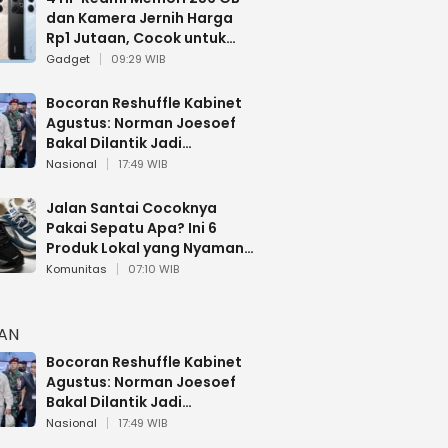
dan Kamera Jernih Harga
Rp1 Jutaan, Cocok untuk
Multitasking
Gadget
09:29 WIB
Bocoran Reshuffle Kabinet
Agustus: Norman Joesoef
Bakal Dilantik Jadi
Wamenhan RI
Nasional
17:49 WIB
Jalan Santai Cocoknya
Pakai Sepatu Apa? Ini 6
Produk Lokal yang Nyaman
Buat 17 Agustusan
Komunitas
07:10 WIB
HAN
Bocoran Reshuffle Kabinet
Agustus: Norman Joesoef
Bakal Dilantik Jadi
Wamenhan RI
Nasional
17:49 WIB