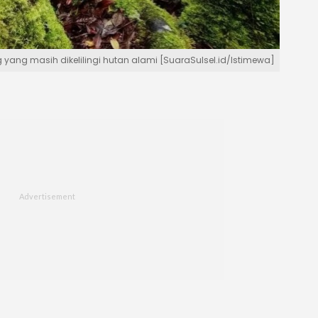
yang masih dikelilingi hutan alami [SuaraSulsel.id/Istimewa]