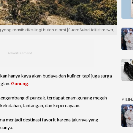
yang masih dikelilingi hutan alami [SuaraSulsel.id/Istimewa]
an hanya kaya akan budaya dan kuliner, tapi juga surga
ggian.
Gunung
.
g mengambang di puncak, terdapat enam gunung megah
PILI
 keindahan, tantangan, dan kepercayaan.
ma menjadi destinasi favorit karena jalurnya yang
uanya.