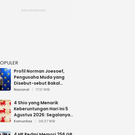
POPULER
Profil Norman Joesoef,
Pengusaha Muda yang
Disebut-sebut Bakal
Dilantik Jadi Wamenhan RI
Nasional
17:21 WIB
4 Shio yang Menarik
Keberuntungan Hari Ini 5
Agustus 2026: Segalanya
Berjalan Lancar
Komunitas
06:37 WIB
4 HP Redmi Memori 256 GB