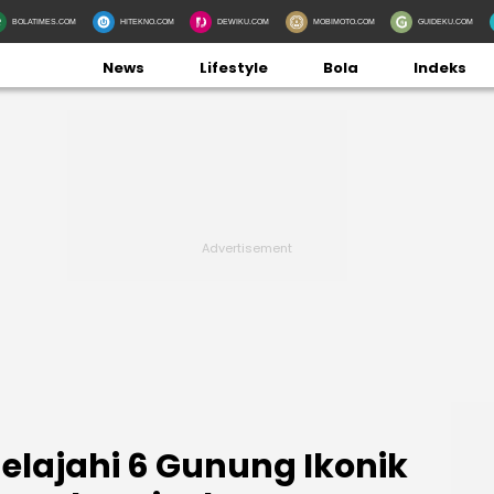
BOLATIMES.COM
HITEKNO.COM
DEWIKU.COM
MOBIMOTO.COM
GUIDEKU.COM
News
Lifestyle
Bola
Indeks
elajahi 6 Gunung Ikonik