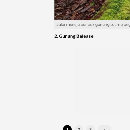
Jalur menuju puncak gunung Latimojong 
2. Gunung Balease
1
2
3
>