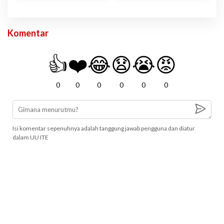
Komentar
👍
❤️
😂
😧
😭
😡
0
0
0
0
0
0
Isi komentar sepenuhnya adalah tanggung jawab pengguna dan diatur
dalam UU ITE