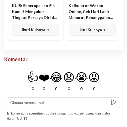
KUIS: Seberapa Leo Sih
Kalkulator Weton
Kamu? Mengukur
Online, Cek Hari Lahir
Tingkat Percaya Diri dan
Menurut Penanggalan
Karisma
Jawa
Ikuti Kuisnya ➔
Ikuti Kuisnya ➔
Komentar
👍
❤️
😂
😧
😭
😡
0
0
0
0
0
0
Isi komentar sepenuhnya adalah tanggung jawab pengguna dan diatur
dalam UU ITE