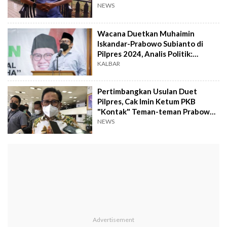
NEWS
Wacana Duetkan Muhaimin
Iskandar-Prabowo Subianto di
Pilpres 2024, Analis Politik:
Bentuk Kebingungan PKB
KALBAR
Pertimbangkan Usulan Duet
Pilpres, Cak Imin Ketum PKB
"Kontak" Teman-teman Prabowo
Subianto di Gerindra
NEWS