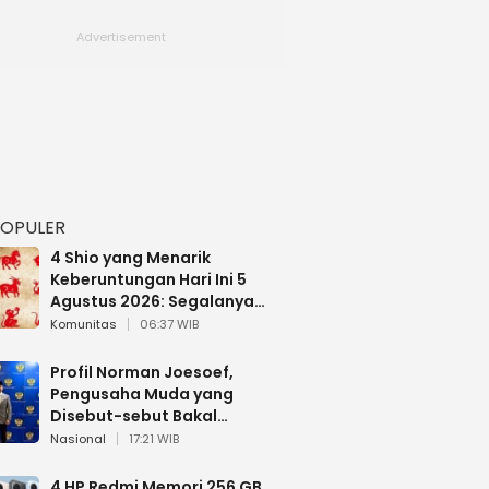
POPULER
4 Shio yang Menarik
Keberuntungan Hari Ini 5
Agustus 2026: Segalanya
Berjalan Lancar
Komunitas
06:37 WIB
Profil Norman Joesoef,
Pengusaha Muda yang
Disebut-sebut Bakal
Dilantik Jadi Wamenhan RI
Nasional
17:21 WIB
4 HP Redmi Memori 256 GB