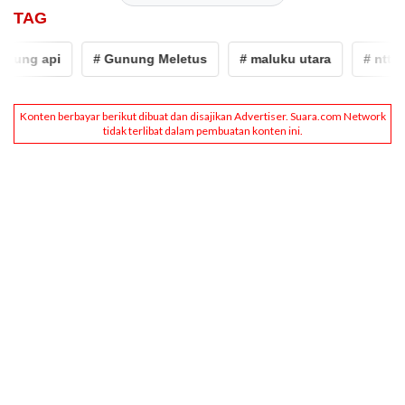
TAG
ung api
# Gunung Meletus
# maluku utara
# ntt