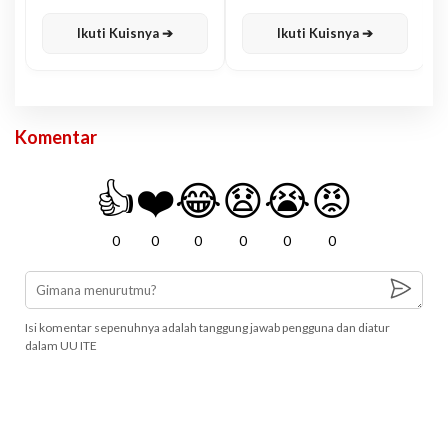
Karisma
Jawa
Ikuti Kuisnya ➔
Ikuti Kuisnya ➔
Komentar
👍
❤️
😂
😧
😭
😡
0
0
0
0
0
0
Isi komentar sepenuhnya adalah tanggung jawab pengguna dan diatur
dalam UU ITE