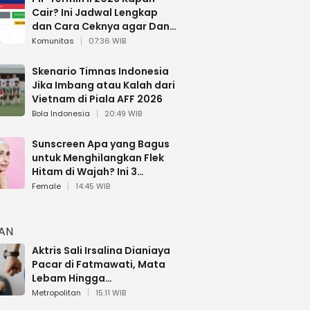
Cair? Ini Jadwal Lengkap
dan Cara Ceknya agar Dana
Tidak Hangus!
Komunitas
07:36 WIB
Skenario Timnas Indonesia
Jika Imbang atau Kalah dari
Vietnam di Piala AFF 2026
Bola Indonesia
20:49 WIB
Sunscreen Apa yang Bagus
untuk Menghilangkan Flek
Hitam di Wajah? Ini 3
Rekomendasi sesuai Review
Female
14:45 WIB
HAN
Aktris Sali Irsalina Dianiaya
Pacar di Fatmawati, Mata
Lebam Hingga
Diselamatkan Polantas
Metropolitan
15:11 WIB