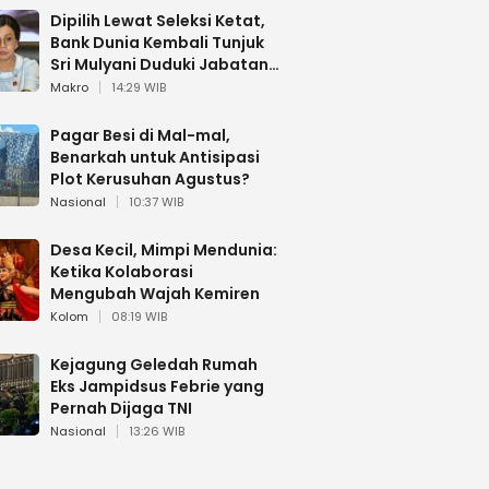
Dipilih Lewat Seleksi Ketat,
Bank Dunia Kembali Tunjuk
Sri Mulyani Duduki Jabatan
Strategis
Makro
14:29 WIB
Pagar Besi di Mal-mal,
Benarkah untuk Antisipasi
Plot Kerusuhan Agustus?
Nasional
10:37 WIB
Desa Kecil, Mimpi Mendunia:
Ketika Kolaborasi
Mengubah Wajah Kemiren
Kolom
08:19 WIB
Kejagung Geledah Rumah
Eks Jampidsus Febrie yang
Pernah Dijaga TNI
Nasional
13:26 WIB