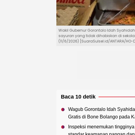
Wakil Gubernur Gorontalo Idah Syahidah
sayuran yang tidak dihabiskan di sekola
(11/6/2026) [SuaraSulsel.id/ANTARA/HO-D
Baca 10 detik
Wagub Gorontalo Idah Syahidah
Gratis di Bone Bolango pada Ka
Inspeksi menemukan tingginya 
standar keamanan pangan dan p