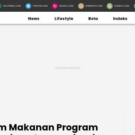
BOLATIMES.COM
HITEKNO.COM
DEWIKU.COM
MOBIMOTO.COM
GUIDEKU.COM
News
Lifestyle
Bola
Indeks
am Makanan Program