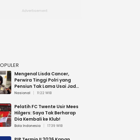
POPULER
Mengenal Lisda Cancer,
Perwira Tinggi Polri yang
Pensiun Tak Lama Usai Jadi
Brigjen
Nasional
11:22 WIB
Pelatih FC Twente Usir Mees
Hilgers: Saya Tak Berharap
Dia Kembali ke Klub!
Bola Indonesia
17:39 WIB
PIP Termin II 2026 Kapan