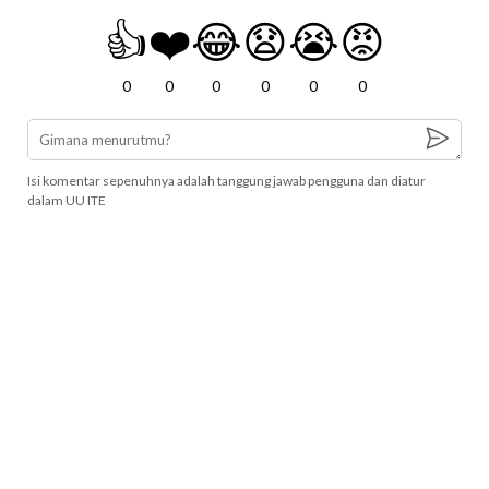
👍
❤️
😂
😧
😭
😡
0
0
0
0
0
0
Isi komentar sepenuhnya adalah tanggung jawab pengguna dan diatur
dalam UU ITE