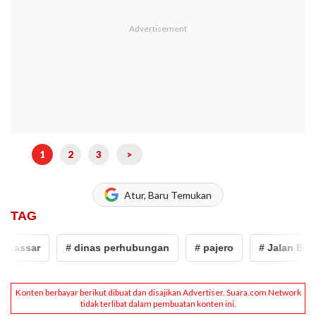
1
2
3
>
Atur, Baru Temukan
TAG
kassar
# dinas perhubungan
# pajero
# Jalan Beton