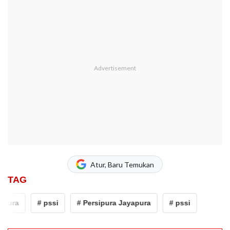
Atur, Baru Temukan
TAG
apura
# pssi
# Persipura Jayapura
# pssi