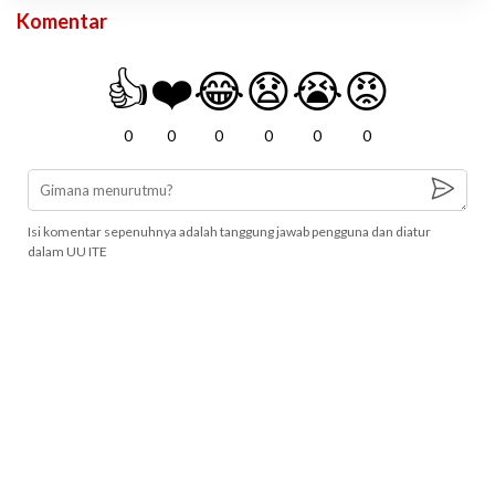
Komentar
👍
❤️
😂
😧
😭
😡
0
0
0
0
0
0
Isi komentar sepenuhnya adalah tanggung jawab pengguna dan diatur
dalam UU ITE