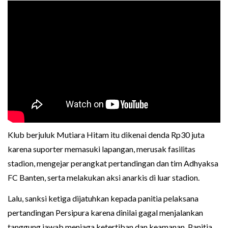
Klub berjuluk Mutiara Hitam itu dikenai denda Rp30 juta
karena suporter memasuki lapangan, merusak fasilitas
stadion, mengejar perangkat pertandingan dan tim Adhyaksa
FC Banten, serta melakukan aksi anarkis di luar stadion.
Lalu, sanksi ketiga dijatuhkan kepada panitia pelaksana
pertandingan Persipura karena dinilai gagal menjalankan
tanggung jawab menjaga ketertiban dan keamanan. Panitia