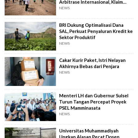
Arbitrase Internasional, Klaim
Rugi Rp2,4 T
NEWS
BRI Dukung Optimalisasi Dana
SAL, Perkuat Penyaluran Kredit ke
Sektor Produktif
NEWS
Cakar Kurir Paket, Istri Nelayan
Akhirnya Bebas dari Penjara
NEWS
Menteri LH dan Gubernur Sulsel
Turun Tangan Percepat Proyek
PSEL Mamminasata
NEWS
Universitas Muhammadiyah
Ungkap Alasan Pecat Dosen