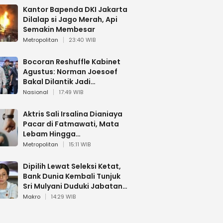
Kantor Bapenda DKI Jakarta
Dilalap si Jago Merah, Api
Semakin Membesar
Metropolitan
23:40 WIB
Bocoran Reshuffle Kabinet
Agustus: Norman Joesoef
Bakal Dilantik Jadi
Wamenhan RI
Nasional
17:49 WIB
Aktris Sali Irsalina Dianiaya
Pacar di Fatmawati, Mata
Lebam Hingga
Diselamatkan Polantas
Metropolitan
15:11 WIB
Dipilih Lewat Seleksi Ketat,
Bank Dunia Kembali Tunjuk
Sri Mulyani Duduki Jabatan
Strategis
Makro
14:29 WIB