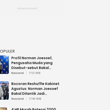
POPULER
Profil Norman Joesoef,
Pengusaha Muda yang
Disebut-sebut Bakal
Dilantik Jadi Wamenhan RI
Nasional
17:21 WIB
Bocoran Reshuffle Kabinet
Agustus: Norman Joesoef
Bakal Dilantik Jadi
Wamenhan RI
Nasional
17:49 WIB
4 HP Murah Baterai 7000