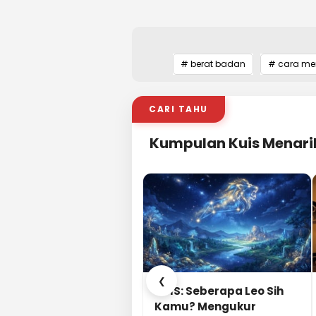
# berat badan
# cara me
CARI TAHU
Kumpulan Kuis Menari
❮
KUIS: Seberapa Leo Sih
Kamu? Mengukur