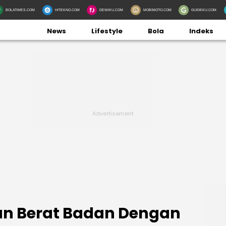
BOLATIMES.COM
HITEKNO.COM
DEWIKU.COM
MOBIMOTO.COM
GUIDEKU.COM
News
Lifestyle
Bola
Indeks
n Berat Badan Dengan