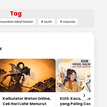
Tag
nurunkan berat badan
# buah
# sayuran
k
❯
Kalkulator Weton Online,
KUIS: Kacamata Apa
Cek Hari Lahir Menurut
yang Paling Cocok