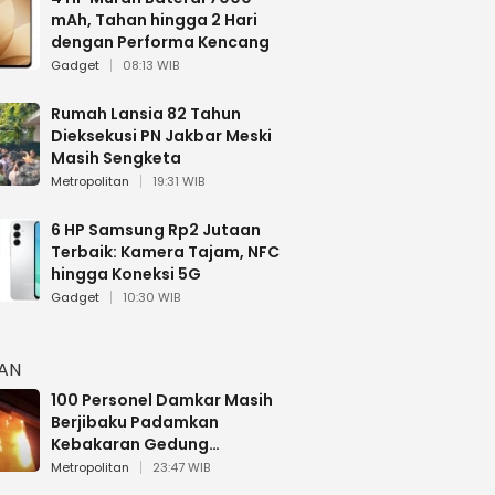
mAh, Tahan hingga 2 Hari
dengan Performa Kencang
Gadget
08:13 WIB
Rumah Lansia 82 Tahun
Dieksekusi PN Jakbar Meski
Masih Sengketa
Metropolitan
19:31 WIB
6 HP Samsung Rp2 Jutaan
Terbaik: Kamera Tajam, NFC
hingga Koneksi 5G
Gadget
10:30 WIB
HAN
100 Personel Damkar Masih
Berjibaku Padamkan
Kebakaran Gedung
Bapenda DKI
Metropolitan
23:47 WIB