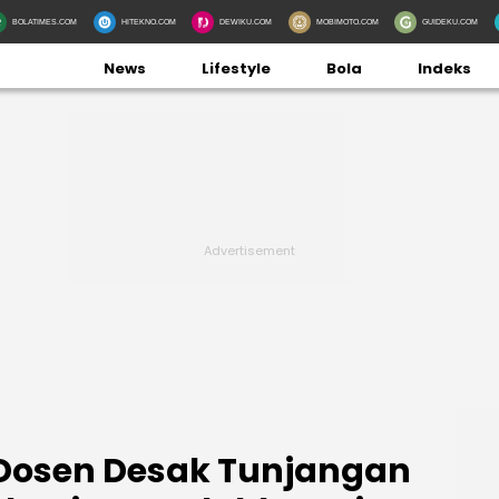
BOLATIMES.COM
HITEKNO.COM
DEWIKU.COM
MOBIMOTO.COM
GUIDEKU.COM
News
Lifestyle
Bola
Indeks
 Dosen Desak Tunjangan