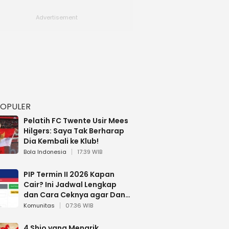
POPULER
Pelatih FC Twente Usir Mees
Hilgers: Saya Tak Berharap
Dia Kembali ke Klub!
Bola Indonesia
17:39 WIB
PIP Termin II 2026 Kapan
Cair? Ini Jadwal Lengkap
dan Cara Ceknya agar Dana
Tidak Hangus!
Komunitas
07:36 WIB
4 Shio yang Menarik