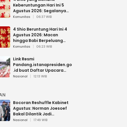
Keberuntungan Hari Ini 5
Agustus 2026: Segalanya
Berjalan Lancar
Komunitas
06:37 WIB
4 Shio Beruntung Hari Ini 4
Agustus 2026: Macan
hingga Babi Berpeluang
Dapat Kabar Baik
Komunitas
06:23 WIB
Link Resmi
Pandang.istanapresiden.go
.id buat Daftar Upacara
Bendera HUT RI di Istana
Nasional
12:13 WIB
Negara
HAN
Bocoran Reshuffle Kabinet
Agustus: Norman Joesoef
Bakal Dilantik Jadi
Wamenhan RI
Nasional
17:49 WIB