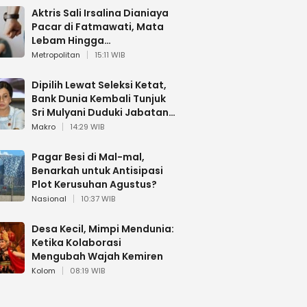
Aktris Sali Irsalina Dianiaya
Pacar di Fatmawati, Mata
Lebam Hingga
Diselamatkan Polantas
Metropolitan
15:11 WIB
Dipilih Lewat Seleksi Ketat,
Bank Dunia Kembali Tunjuk
Sri Mulyani Duduki Jabatan
Strategis
Makro
14:29 WIB
Pagar Besi di Mal-mal,
Benarkah untuk Antisipasi
Plot Kerusuhan Agustus?
Nasional
10:37 WIB
Desa Kecil, Mimpi Mendunia:
Ketika Kolaborasi
Mengubah Wajah Kemiren
Kolom
08:19 WIB