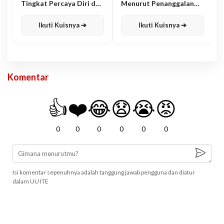
Tingkat Percaya Diri dan
Menurut Penanggalan
Karisma
Jawa
Ikuti Kuisnya ➔
Ikuti Kuisnya ➔
Komentar
👍
❤️
😂
😧
😭
😡
0
0
0
0
0
0
Isi komentar sepenuhnya adalah tanggung jawab pengguna dan diatur
dalam UU ITE