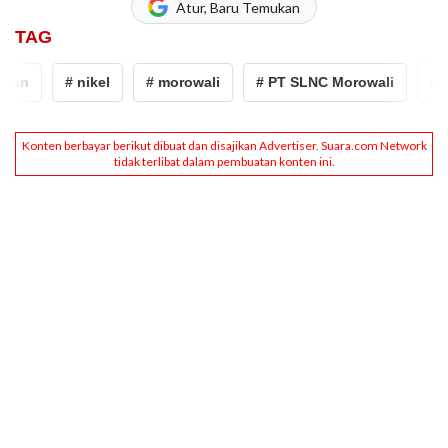
Atur, Baru Temukan
TAG
an
# nikel
# morowali
# PT SLNC Morowali
# ke