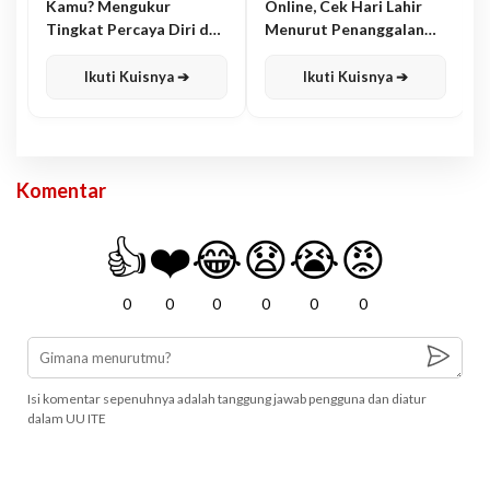
Kamu? Mengukur
Online, Cek Hari Lahir
Tingkat Percaya Diri dan
Menurut Penanggalan
Karisma
Jawa
Ikuti Kuisnya ➔
Ikuti Kuisnya ➔
Komentar
👍
❤️
😂
😧
😭
😡
0
0
0
0
0
0
Isi komentar sepenuhnya adalah tanggung jawab pengguna dan diatur
dalam UU ITE