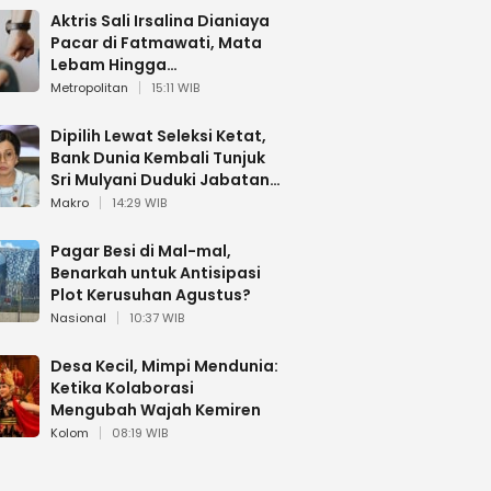
Aktris Sali Irsalina Dianiaya
Pacar di Fatmawati, Mata
Lebam Hingga
Diselamatkan Polantas
Metropolitan
15:11 WIB
Dipilih Lewat Seleksi Ketat,
Bank Dunia Kembali Tunjuk
Sri Mulyani Duduki Jabatan
Strategis
Makro
14:29 WIB
Pagar Besi di Mal-mal,
Benarkah untuk Antisipasi
Plot Kerusuhan Agustus?
Nasional
10:37 WIB
Desa Kecil, Mimpi Mendunia:
Ketika Kolaborasi
Mengubah Wajah Kemiren
Kolom
08:19 WIB