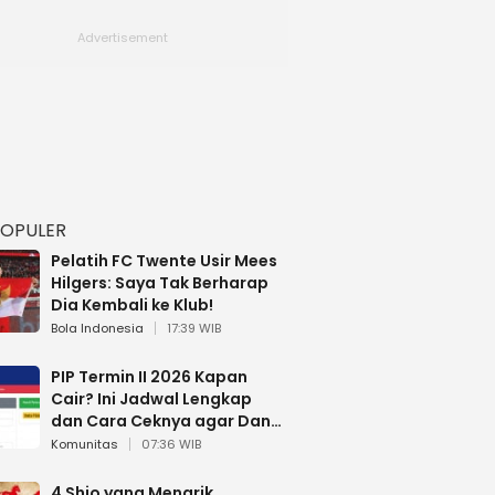
POPULER
Pelatih FC Twente Usir Mees
Hilgers: Saya Tak Berharap
Dia Kembali ke Klub!
Bola Indonesia
17:39 WIB
PIP Termin II 2026 Kapan
Cair? Ini Jadwal Lengkap
dan Cara Ceknya agar Dana
Tidak Hangus!
Komunitas
07:36 WIB
4 Shio yang Menarik