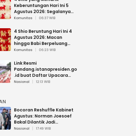
Keberuntungan Hari Ini 5
Agustus 2026: Segalanya
Berjalan Lancar
Komunitas
06:37 WIB
4 Shio Beruntung Hari Ini 4
Agustus 2026: Macan
hingga Babi Berpeluang
Dapat Kabar Baik
Komunitas
06:23 WIB
Link Resmi
Pandang.istanapresiden.go
.id buat Daftar Upacara
Bendera HUT RI di Istana
Nasional
12:13 WIB
Negara
HAN
Bocoran Reshuffle Kabinet
Agustus: Norman Joesoef
Bakal Dilantik Jadi
Wamenhan RI
Nasional
17:49 WIB