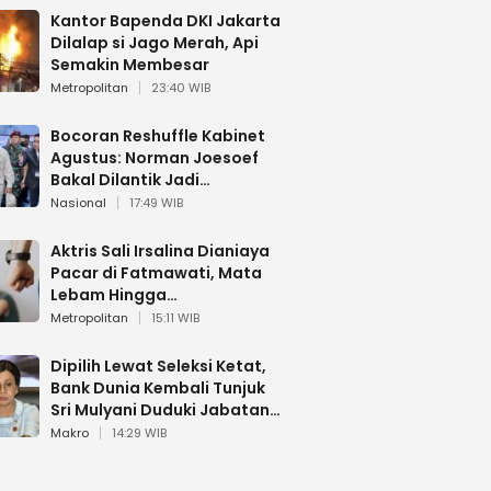
Kantor Bapenda DKI Jakarta
Dilalap si Jago Merah, Api
Semakin Membesar
Metropolitan
23:40 WIB
Bocoran Reshuffle Kabinet
Agustus: Norman Joesoef
Bakal Dilantik Jadi
Wamenhan RI
Nasional
17:49 WIB
Aktris Sali Irsalina Dianiaya
Pacar di Fatmawati, Mata
Lebam Hingga
Diselamatkan Polantas
Metropolitan
15:11 WIB
Dipilih Lewat Seleksi Ketat,
Bank Dunia Kembali Tunjuk
Sri Mulyani Duduki Jabatan
Strategis
Makro
14:29 WIB