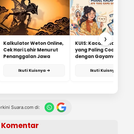
❯
Kalkulator Weton Online,
KUIS: Kacamata Apa
Cek Hari Lahir Menurut
yang Paling Cocok
Penanggalan Jawa
dengan Gayamu?
Ikuti Kuisnya ➔
Ikuti Kuisnya ➔
terkini Suara.com di:
Komentar