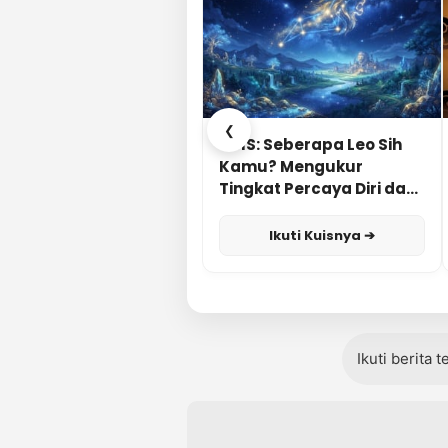
❮
KUIS: Seberapa Leo Sih
Kamu? Mengukur
Tingkat Percaya Diri dan
Karisma
Ikuti Kuisnya ➔
Ikuti berita 