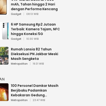
mAh, Tahan hingga 2 Hari
dengan Performa Kencang
Gadget
08:13 WIB
6 HP Samsung Rp2 Jutaan
Terbaik: Kamera Tajam, NFC
hingga Koneksi 5G
Gadget
10:30 WIB
Rumah Lansia 82 Tahun
Dieksekusi PN Jakbar Meski
Masih Sengketa
Metropolitan
19:31 WIB
HAN
100 Personel Damkar Masih
Berjibaku Padamkan
Kebakaran Gedung
Bapenda DKI
Metropolitan
23:47 WIB