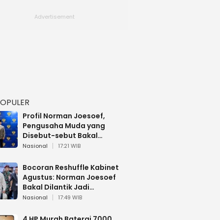
POPULER
Profil Norman Joesoef,
Pengusaha Muda yang
Disebut-sebut Bakal
Dilantik Jadi Wamenhan RI
Nasional
17:21 WIB
Bocoran Reshuffle Kabinet
Agustus: Norman Joesoef
Bakal Dilantik Jadi
Wamenhan RI
Nasional
17:49 WIB
4 HP Murah Baterai 7000