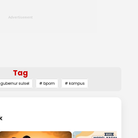
Tag
gubernur sulsel
# bpom
# kampus
k