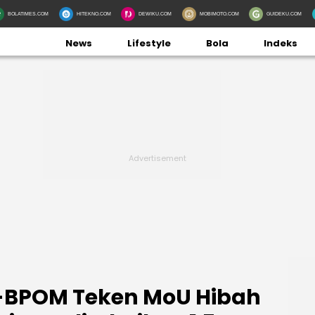
BOLATIMES.COM
HITEKNO.COM
DEWIKU.COM
MOBIMOTO.COM
GUIDEKU.COM
News
Lifestyle
Bola
Indeks
l-BPOM Teken MoU Hibah