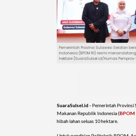
Pemerintah Provinsi Sulawesi Selatan 
Indonesia (BPOM RI) resmi menandatang
hektare [SuaraSulsel.id/Humas Pemprov 
SuaraSulsel.id -
Pemerintah Provinsi
Makanan Republik Indonesia (
BPOM
hibah lahan seluas 10 hektare.
Untuk pendirian Politeknik BPOM. Aca