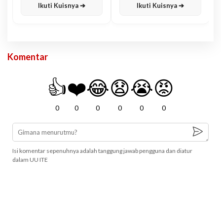
Ikuti Kuisnya ➔
Ikuti Kuisnya ➔
Komentar
👍
❤️
😂
😧
😭
😡
0
0
0
0
0
0
Isi komentar sepenuhnya adalah tanggung jawab pengguna dan diatur
dalam UU ITE