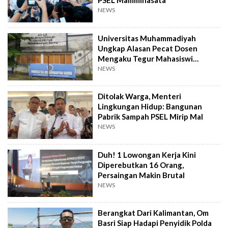
PSEL Mamminasata
NEWS
Universitas Muhammadiyah
Ungkap Alasan Pecat Dosen
Mengaku Tegur Mahasiswi
Berpakaian Ketat
NEWS
Ditolak Warga, Menteri
Lingkungan Hidup: Bangunan
Pabrik Sampah PSEL Mirip Mal
NEWS
Duh! 1 Lowongan Kerja Kini
Diperebutkan 16 Orang,
Persaingan Makin Brutal
NEWS
Berangkat Dari Kalimantan, Om
Basri Siap Hadapi Penyidik Polda