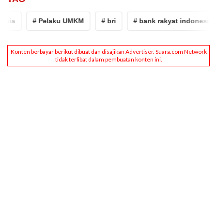
sia
# Pelaku UMKM
# bri
# bank rakyat indonesia