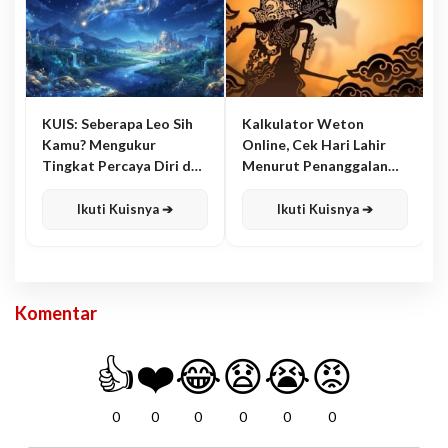
KUIS: Seberapa Leo Sih
Kalkulator Weton
Kamu? Mengukur
Online, Cek Hari Lahir
Tingkat Percaya Diri dan
Menurut Penanggalan
Karisma
Jawa
Ikuti Kuisnya ➔
Ikuti Kuisnya ➔
Komentar
👍
❤️
😂
😧
😭
😡
0
0
0
0
0
0