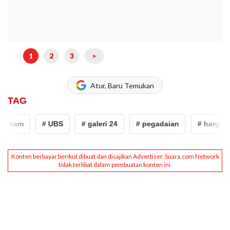
1
2
3
>
Atur, Baru Temukan
TAG
ntam
# UBS
# galeri 24
# pegadaian
# harga ema