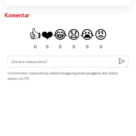
Komentar
👍
❤️
😂
😧
😭
😡
0
0
0
0
0
0
Isi komentar sepenuhnya adalah tanggung jawab pengguna dan diatur
dalam UU ITE