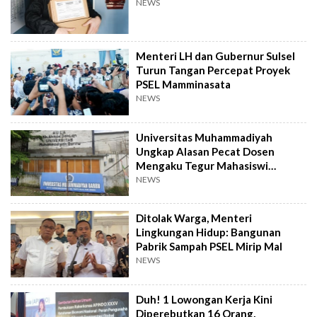
NEWS
Menteri LH dan Gubernur Sulsel
Turun Tangan Percepat Proyek
PSEL Mamminasata
NEWS
Universitas Muhammadiyah
Ungkap Alasan Pecat Dosen
Mengaku Tegur Mahasiswi
Berpakaian Ketat
NEWS
Ditolak Warga, Menteri
Lingkungan Hidup: Bangunan
Pabrik Sampah PSEL Mirip Mal
NEWS
Duh! 1 Lowongan Kerja Kini
Diperebutkan 16 Orang,