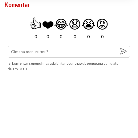
Komentar
👍
❤️
😂
😧
😭
😡
0
0
0
0
0
0
Isi komentar sepenuhnya adalah tanggung jawab pengguna dan diatur
dalam UU ITE