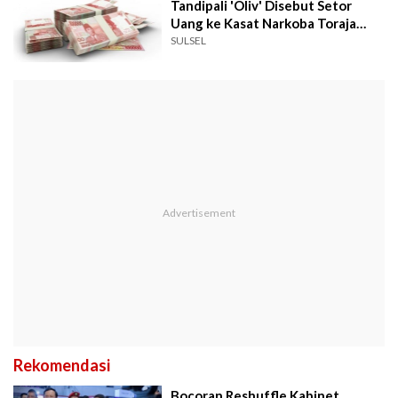
Tandipali 'Oliv' Disebut Setor
Uang ke Kasat Narkoba Toraja
Utara
SULSEL
Rekomendasi
Bocoran Reshuffle Kabinet