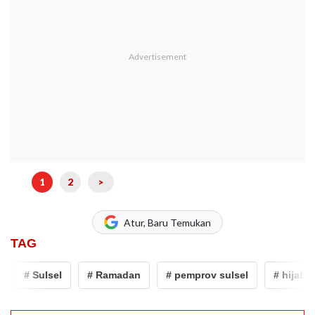
1
2
>
Atur, Baru Temukan
TAG
# Sulsel
# Ramadan
# pemprov sulsel
# hijab