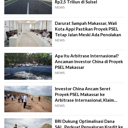
Rp2,5 Triliun di Sulsel
NEWS
Darurat Sampah Makassar, Wali
Kota Appi Pastikan Proyek PSEL
Tetap Jalan Meski Ada Penolakan
NEWS
Apa Itu Arbitrase Internasional?
Ancaman Investor China di Proyek
PSEL Makassar
NEWS
Investor China Ancam Seret
Proyek PSEL Makassar ke
Arbitrase Internasional, Klaim
Rugi Rp2,4 T
NEWS
BRI Dukung Optimalisasi Dana
SAL, Perkuat Penyaluran Kredit ke