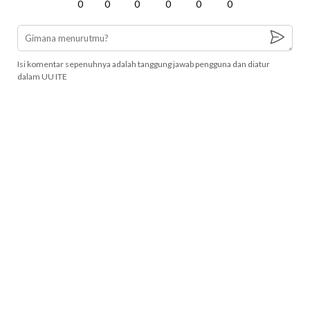
0
0
0
0
0
0
Isi komentar sepenuhnya adalah tanggung jawab pengguna dan diatur
dalam UU ITE