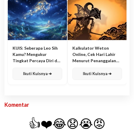
KUIS: Seberapa Leo Sih
Kalkulator Weton
Kamu? Mengukur
Online, Cek Hari Lahir
Tingkat Percaya Diri dan
Menurut Penanggalan
Karisma
Jawa
Ikuti Kuisnya ➔
Ikuti Kuisnya ➔
Komentar
👍
❤️
😂
😧
😭
😡