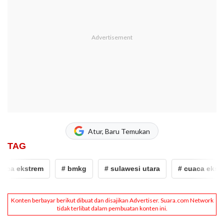
Atur, Baru Temukan
TAG
aca ekstrem
# bmkg
# sulawesi utara
# cuaca ekstr