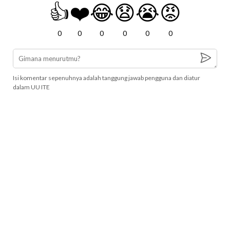
👍
❤️
😂
😧
😭
😡
0
0
0
0
0
0
Isi komentar sepenuhnya adalah tanggung jawab pengguna dan diatur
dalam UU ITE