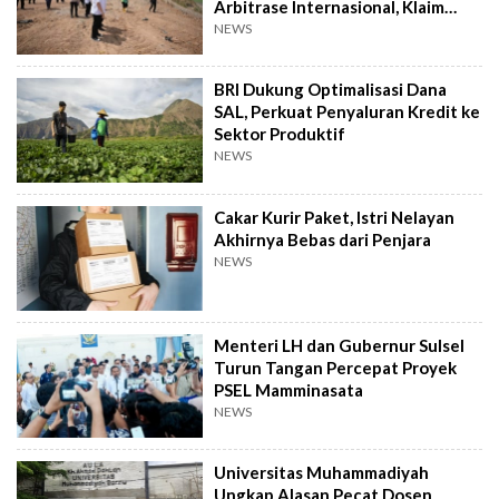
Arbitrase Internasional, Klaim
Rugi Rp2,4 T
NEWS
BRI Dukung Optimalisasi Dana
SAL, Perkuat Penyaluran Kredit ke
Sektor Produktif
NEWS
Cakar Kurir Paket, Istri Nelayan
Akhirnya Bebas dari Penjara
NEWS
Menteri LH dan Gubernur Sulsel
Turun Tangan Percepat Proyek
PSEL Mamminasata
NEWS
Universitas Muhammadiyah
Ungkap Alasan Pecat Dosen