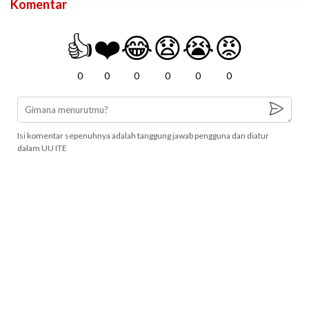
Komentar
👍
❤️
😂
😧
😭
😡
0
0
0
0
0
0
Isi komentar sepenuhnya adalah tanggung jawab pengguna dan diatur
dalam UU ITE