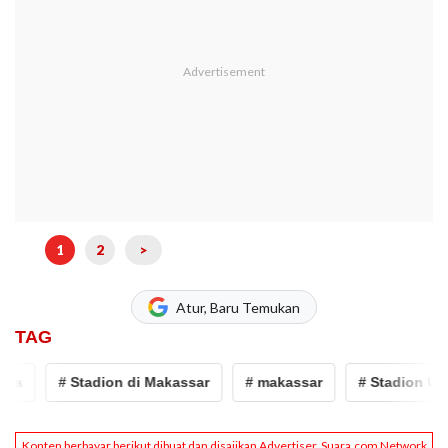
1
2
>
Atur, Baru Temukan
TAG
a
# Stadion di Makassar
# makassar
# Stadion Untia