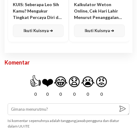
KUIS: Seberapa Leo Sih
Kalkulator Weton
Kamu? Mengukur
Online, Cek Hari Lahir
Tingkat Percaya Diri dan
Menurut Penanggalan
Karisma
Jawa
Ikuti Kuisnya ➔
Ikuti Kuisnya ➔
Komentar
👍
❤️
😂
😧
😭
😡
0
0
0
0
0
0
Isi komentar sepenuhnya adalah tanggung jawab pengguna dan diatur
dalam UU ITE