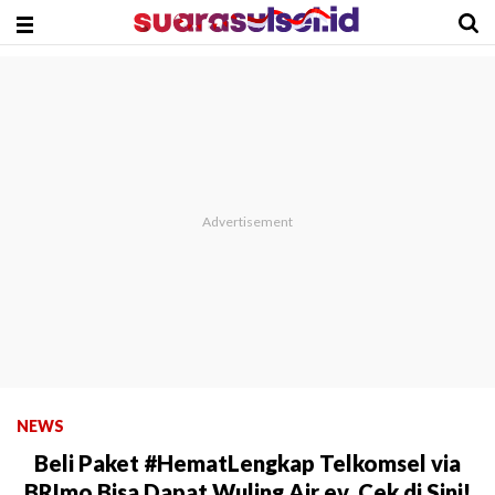
NEWS
Beli Paket #HematLengkap Telkomsel via
BRImo Bisa Dapat Wuling Air ev, Cek di Sini!