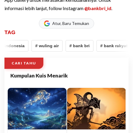
informasi lebih lanjut, follow Instagram
@bankbri_id
.
Atur, Baru Temukan
TAG
t indonesia
# wuling air
# bank bri
# bank rakyat ind
CARI TAHU
Kumpulan Kuis Menarik