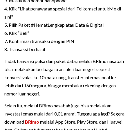
3. Masukkan nomor handphone
4. Klik "Lihat penawaran spesial dari Telkomsel untukMo di
sini"
5. Pilih Paket #HematLengkap atau Data & Digital
6. Klik “Beli”
7. Konfirmasi transaksi dengan PIN
8. Transaksi berhasil
Tidak hanya isi pulsa dan paket data, melalui BRImo nasabah
bisa melakukan berbagai transaksi luar negeri seperti
konversi valas ke 10 mata uang, transfer internasional ke
lebih dari 160 negara, hingga membuka rekening dengan
nomor luar negeri.
Selain itu, melalui BRImo nasabah juga bisa melakukan
investasi emas mulai dari 0,01 gram! Tunggu apa lagi? Segera
download
BRImo
melalui App Store, Play Store, dan Huawei
App Gallery untuk merasakan kemudahannya! Untuk