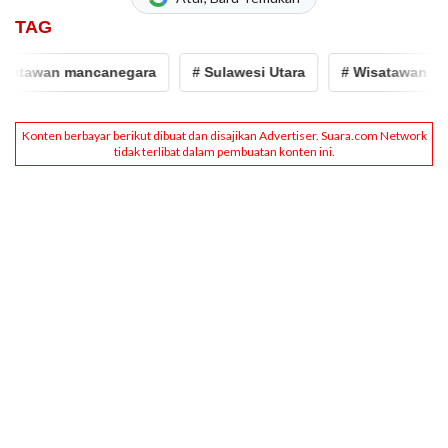
TAG
atawan mancanegara
# Sulawesi Utara
# Wisatawan Man