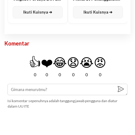
Karisma
Jawa
Ikuti Kuisnya ➔
Ikuti Kuisnya ➔
Komentar
👍
❤️
😂
😧
😭
😡
0
0
0
0
0
0
Isi komentar sepenuhnya adalah tanggung jawab pengguna dan diatur
dalam UU ITE