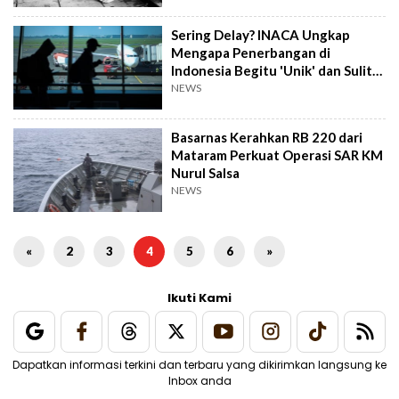
Sering Delay? INACA Ungkap
Mengapa Penerbangan di
Indonesia Begitu 'Unik' dan Sulit
Tepat Waktu
NEWS
Basarnas Kerahkan RB 220 dari
Mataram Perkuat Operasi SAR KM
Nurul Salsa
NEWS
«
2
3
4
5
6
»
Ikuti Kami
Dapatkan informasi terkini dan terbaru yang dikirimkan langsung ke
Inbox anda