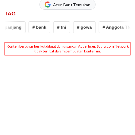
Atur, Baru Temukan
TAG
 panjang
# bank
# tni
# gowa
# Anggota TNI m