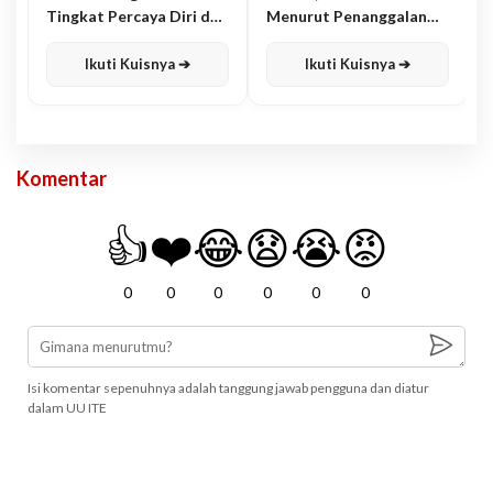
Tingkat Percaya Diri dan
Menurut Penanggalan
Karisma
Jawa
Ikuti Kuisnya ➔
Ikuti Kuisnya ➔
Komentar
👍
❤️
😂
😧
😭
😡
0
0
0
0
0
0
Isi komentar sepenuhnya adalah tanggung jawab pengguna dan diatur
dalam UU ITE